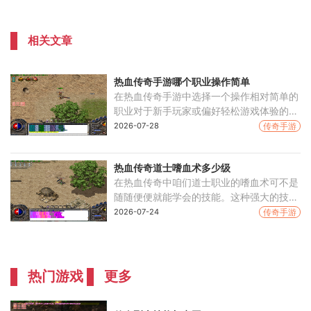
相关文章
热血传奇手游哪个职业操作简单
在热血传奇手游中选择一个操作相对简单的
职业对于新手玩家或偏好轻松游戏体验的人
来说至关重要。操作简易性通常体现在技能
2026-07-28
传奇手游
释放的直接性、生存能力的强弱以及升级过
程的顺畅程
热血传奇道士嗜血术多少级
在热血传奇中咱们道士职业的嗜血术可不是
随随便便就能学会的技能。这种强大的技能
需要在达到一定等级条件后才能掌握，具体
2026-07-24
传奇手游
来说是需要咱们升到47级才能学习。它是
一个标志性的高
热门游戏
更多