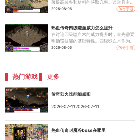
著提高装备和材料的获取几率。该道具主要
通过每日累充活动获得，当玩家达到指定的
2026-08-06
传奇手游
累充金额时，系统会直接赠送该道具。通过
击败特定等级的
热血传奇四级噬血威力怎么提升
在讨论四级噬血术的威力提升时，首先需要
明确该技能的基础特性。四级噬血术作为道
士的高级攻击技能，具有忽视魔法躲避的特
2026-08-05
传奇手游
殊效果，这使得它在面对拥有较高魔法闪避
属性的对手
热门游戏
更多
传奇烈火技能加点图
2026-07-112026-07-11
热血传奇封魔谷boss在哪里