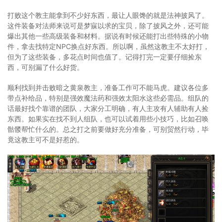
打败这个教主能拿到不少好东西，最让人眼馋的就是法神披风了。
这件装备对法师来说可是梦寐以求的宝贝，除了披风之外，还可能
爆出其他一些高级装备和材料。据说有时候还能打出些特殊的小物
件，拿去找特定NPC换点好东西。所以啊，虽然这教主不太好打，
但为了这些装备，多花点时间也值了。记得打完一定要仔细捡东
西，可别漏了什么好货。
顺利找到并击败暗之黄泉教主，准备工作可不能马虎。建议各位多
带点补给品，特别是强效魔法药和强效太阳水这些必需品。组队的
话最好找个靠谱的团队，大家分工明确，有人主攻有人辅助有人捡
东西。如果实在找不到人组队，也可以试着用些小技巧，比如召唤
骷髅帮忙什么的。总之打之前要做好充分准备，可别贸然行动，毕
竟这教主可不是好惹的。