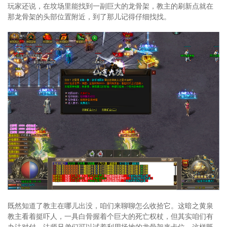
玩家还说，在坟场里能找到一副巨大的龙骨架，教主的刷新点就在
那龙骨架的头部位置附近，到了那儿记得仔细找找。
既然知道了教主在哪儿出没，咱们来聊聊怎么收拾它。这暗之黄泉
教主看着挺吓人，一具白骨握着个巨大的死亡权杖，但其实咱们有
办法对付。法师兄弟们可以试着利用场地的龙骨架来卡位，这样既