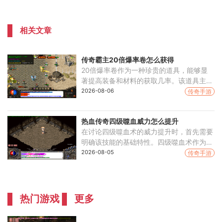
相关文章
传奇霸主20倍爆率卷怎么获得
20倍爆率卷作为一种珍贵的道具，能够显
著提高装备和材料的获取几率。该道具主要
通过每日累充活动获得，当玩家达到指定的
2026-08-06
传奇手游
累充金额时，系统会直接赠送该道具。通过
击败特定等级的
热血传奇四级噬血威力怎么提升
在讨论四级噬血术的威力提升时，首先需要
明确该技能的基础特性。四级噬血术作为道
士的高级攻击技能，具有忽视魔法躲避的特
2026-08-05
传奇手游
殊效果，这使得它在面对拥有较高魔法闪避
属性的对手
热门游戏
更多