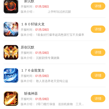
新沉默
详情
开服时间：
01月/28日
版本介绍：
上学时玩过的沉默
１８０轩辕火龙
详情
开服时间：
01月/28日
版本介绍：
1装备好打爆率超高憋尿打宝不关爆率
原创沉默
详情
开服时间：
01月/28日
版本介绍：
沉默剧情专属烧脑
１７６金龍复古
详情
开服时间：
01月/28日
版本介绍：
散人首选养老天堂纯公益
斩魂神器
详情
开服时间：
01月/28日
版本介绍：
2零门槛打保值 送挂机捡物 三天合区