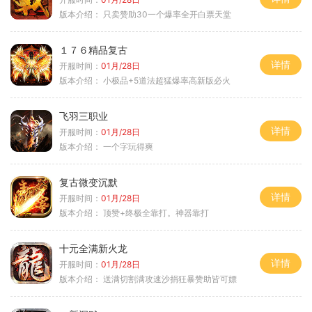
版本介绍：
只卖赞助30一个爆率全开白票天堂
１７６精品复古
详情
开服时间：
01月/28日
版本介绍：
小极品+5道法超猛爆率高新版必火
飞羽三职业
详情
开服时间：
01月/28日
版本介绍：
一个字玩得爽
复古微变沉默
详情
开服时间：
01月/28日
版本介绍：
顶赞+终极全靠打。神器靠打
十元全满新火龙
详情
开服时间：
01月/28日
版本介绍：
送满切割满攻速沙捐狂暴赞助皆可嫖