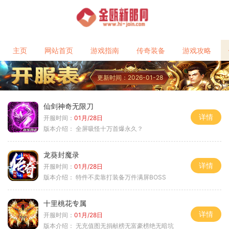
主页
网站首页
游戏指南
传奇装备
游戏攻略
更新时间：2026-01-28
仙剑神奇无限刀
详情
开服时间：
01月/28日
版本介绍：
全屏吸怪十万首爆永久？
龙葵封魔录
详情
开服时间：
01月/28日
版本介绍：
特件不卖靠打装备万件满屏BOSS
十里桃花专属
详情
开服时间：
01月/28日
版本介绍：
无充值图无捐献榜无富豪榜绝无暗坑