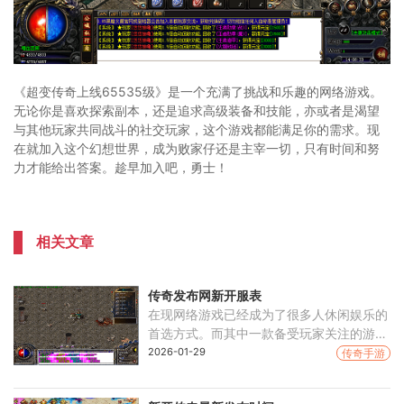
《超变传奇上线65535级》是一个充满了挑战和乐趣的网络游戏。
无论你是喜欢探索副本，还是追求高级装备和技能，亦或者是渴望
与其他玩家共同战斗的社交玩家，这个游戏都能满足你的需求。现
在就加入这个幻想世界，成为败家仔还是主宰一切，只有时间和努
力才能给出答案。趁早加入吧，勇士！
相关文章
传奇发布网新开服表
在现网络游戏已经成为了很多人休闲娱乐的
首选方式。而其中一款备受玩家关注的游戏
就是《传奇》，这是一款以中世纪魔幻为背
2026-01-29
传奇手游
景的角色扮演游戏。而每当新的服务器开放
时，总是会