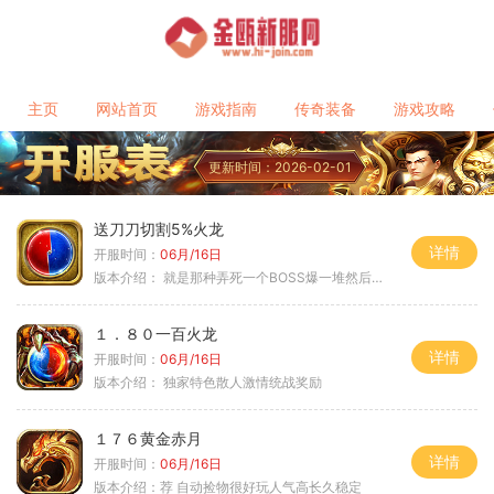
主页
网站首页
游戏指南
传奇装备
游戏攻略
更新时间：2026-02-01
送刀刀切割5%火龙
详情
开服时间：
06月/16日
版本介绍：
就是那种弄死一个BOSS爆一堆然后就起飞
１．８０一百火龙
详情
开服时间：
06月/16日
版本介绍：
独家特色散人激情统战奖励
１７６黄金赤月
详情
开服时间：
06月/16日
版本介绍：
荐 自动捡物很好玩人气高长久稳定