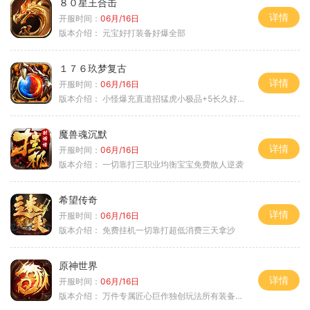
８０星王合击
详情
开服时间：
06月/16日
版本介绍：
元宝好打装备好爆全部
１７６玖梦复古
详情
开服时间：
06月/16日
版本介绍：
小怪爆充直道招猛虎小极品+5长久好玩
魔兽魂沉默
详情
开服时间：
06月/16日
版本介绍：
一切靠打三职业均衡宝宝免费散人逆袭
希望传奇
详情
开服时间：
06月/16日
版本介绍：
免费挂机一切靠打超低消费三天拿沙
原神世界
详情
开服时间：
06月/16日
版本介绍：
万件专属匠心巨作独创玩法所有装备靠打