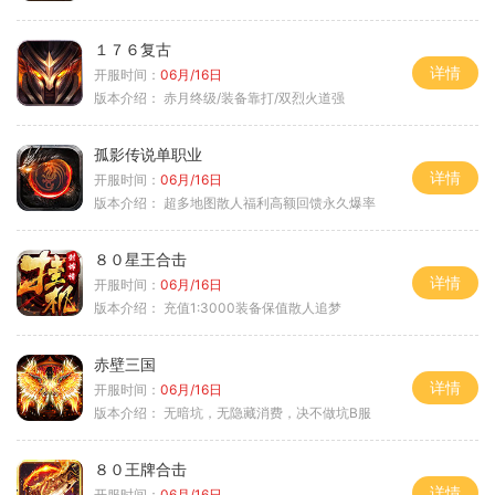
１７６复古
详情
开服时间：
06月/16日
版本介绍：
赤月终级/装备靠打/双烈火道强
孤影传说单职业
详情
开服时间：
06月/16日
版本介绍：
超多地图散人福利高额回馈永久爆率
８０星王合击
详情
开服时间：
06月/16日
版本介绍：
充值1:3000装备保值散人追梦
赤壁三国
详情
开服时间：
06月/16日
版本介绍：
无暗坑，无隐藏消费，决不做坑B服
８０王牌合击
详情
开服时间：
06月/16日