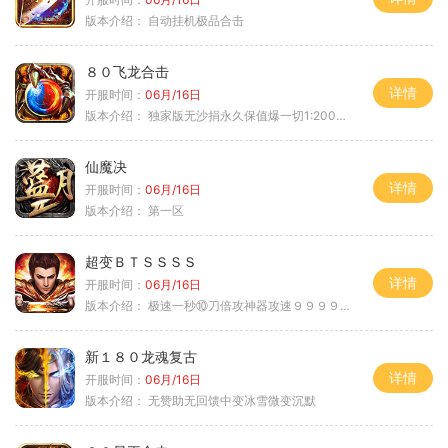
版本介绍：
自动挂机极品合击
８０飞龙合击
详情
开服时间：
06月/16日
版本介绍：
独家版无沙捐永久保值爆一切1:2000回4
仙魔决
详情
开服时间：
06月/16日
版本介绍：
第一区
超变ＢＴＳＳＳＳ
详情
开服时间：
06月/16日
版本介绍：
极速一秒⑩刀倍攻神器攻速９９９９①挑
新１８０龙魂复古
详情
开服时间：
06月/16日
版本介绍：
无赞助无回馈中变冰雪微变沉默