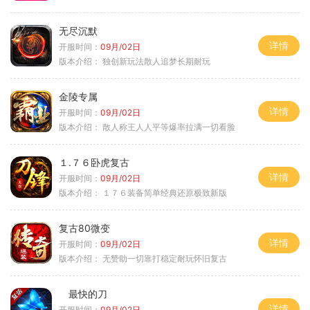
无尽沉默
详情
开服时间：
09月/02日
版本介绍：
独创新玩法散人追梦长期耐玩
金陵专属
详情
开服时间：
09月/02日
版本介绍：
散人称王人人平等爆率拉满一切看脸
１.７６卧虎复古
详情
开服时间：
09月/02日
版本介绍：
１７６装备简单经典还原极致新版
复古80微变
详情
开服时间：
09月/02日
版本介绍：
无赞助一切靠打稳定耐玩怀旧复古
最快的刀
详情
开服时间：
09月/02日