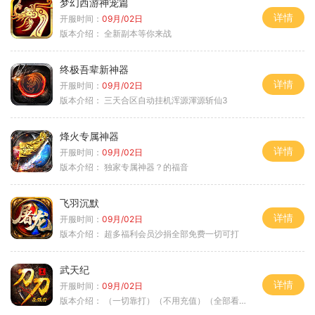
梦幻西游神宠篇
详情
开服时间：
09月/02日
版本介绍：
全新副本等你来战
终极吾辈新神器
详情
开服时间：
09月/02日
版本介绍：
三天合区自动挂机浑源渾源斩仙3
烽火专属神器
详情
开服时间：
09月/02日
版本介绍：
独家专属神器？的福音
飞羽沉默
详情
开服时间：
09月/02日
版本介绍：
超多福利会员沙捐全部免费一切可打
武天纪
详情
开服时间：
09月/02日
版本介绍：
（一切靠打）（不用充值）（全部看脸）