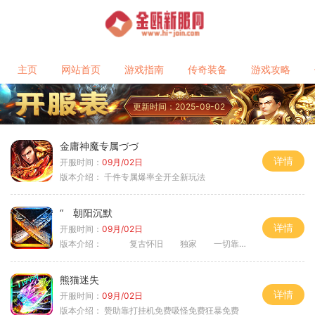
主页
网站首页
游戏指南
传奇装备
游戏攻略
更新时间：2025-09-02
金庸神魔专属づづ
详情
开服时间：
09月/02日
版本介绍：
千件专属爆率全开全新玩法
“ 朝阳沉默
详情
开服时间：
09月/02日
版本介绍：
复古怀旧 独家 一切靠打
熊猫迷失
详情
开服时间：
09月/02日
版本介绍：
赞助靠打挂机免费吸怪免费狂暴免费