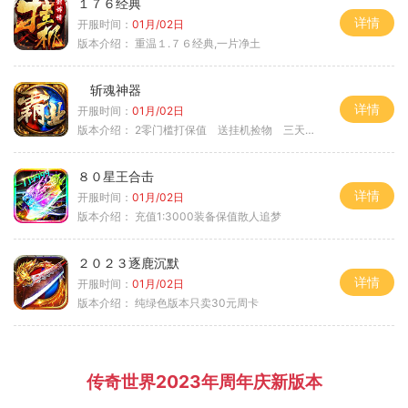
１７６经典
详情
开服时间：
01月/02日
版本介绍：
重温１.７６经典,一片净土
斩魂神器
详情
开服时间：
01月/02日
版本介绍：
2零门槛打保值 送挂机捡物 三天合区
８０星王合击
详情
开服时间：
01月/02日
版本介绍：
充值1:3000装备保值散人追梦
２０２３逐鹿沉默
详情
开服时间：
01月/02日
版本介绍：
纯绿色版本只卖30元周卡
传奇世界2023年周年庆新版本