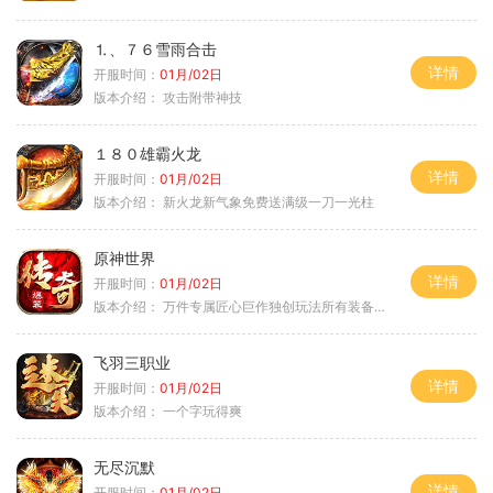
⒈、７６雪雨合击
详情
开服时间：
01月/02日
版本介绍：
攻击附带神技
１８０雄霸火龙
详情
开服时间：
01月/02日
版本介绍：
新火龙新气象免费送满级一刀一光柱
原神世界
详情
开服时间：
01月/02日
版本介绍：
万件专属匠心巨作独创玩法所有装备靠打
飞羽三职业
详情
开服时间：
01月/02日
版本介绍：
一个字玩得爽
无尽沉默
详情
开服时间：
01月/02日