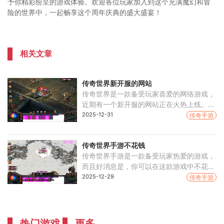
予你精彩纷呈的游戏体验。欢迎各位玩家加入到这个充满魔幻和冒
险的世界中，一起畅享这个周年庆典的盛大盛宴！
相关文章
传奇世界新开服的网站
传奇世界是一款备受玩家喜爱的网络游戏，
近期有一个新开服的网站正在火热上线。新
开服的网站将为玩家们带来全新的游戏体验
2025-12-31
传奇手游
和无尽的乐趣。今天，我们将为大家介绍这
个备受关注
传奇世界手游不花钱
传奇世界手游是一款备受玩家热爱的游戏，
而且好消息是，你可以在这款游戏中不花费
任何一分钱，依然可以享受到游戏带来的乐
2025-12-29
传奇手游
趣。在这篇文章中，我们将向您介绍这款游
戏的具体玩
热门游戏
更多