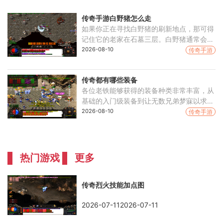
传奇手游白野猪怎么走
如果你正在寻找白野猪的刷新地点，那可得
记住它的老家在石墓三层。白野猪通常会在
这个区域出现。想要到达目的地，你需要先
2026-08-10
传奇手游
找到石墓阵的入口，这是前往白野猪所在地
的必经之路
传奇都有哪些装备
各位老铁能够获得的装备种类非常丰富，从
基础的入门级装备到让无数兄弟梦寐以求的
神器，每一件都承载着独特的力量与意义。
2026-08-10
传奇手游
装备系统通常按照品质划分为多个等级，比
如普通、优
热门游戏
更多
传奇烈火技能加点图
2026-07-112026-07-11